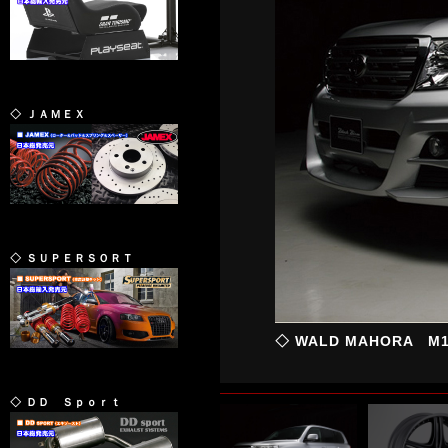
◇ ＪＡＭＥＸ
◇ ＳＵＰＥＲＳＯＲＴ
◇ WALD MAHORA 
◇ ＤＤ Ｓｐｏｒｔ