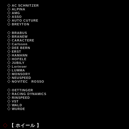
◇ AC SCHNITZER
◇ ALPINA
◇ AMG
◇ ASSO
◇ AUTO CUTURE
◇ BREYTON
◇ BRABUS
◇ BRANEW
◇ CARACTERE
◇ Carlsson
◇ DEE BERN
◇ ERST
◇ HAMANN
◇ HOFELE
◇ JUBILY
◇ Lorinser
◇ LUMMA
◇ MONSORY
◇ NEUSPEED
◇ NOVITEC ROSSO
◇ OETTINGER
◇ RACING DYNAMICS
◇ RINSPEED
◇ VST
◇ WALD
◇ WURDE
◇
【 ホイール 】