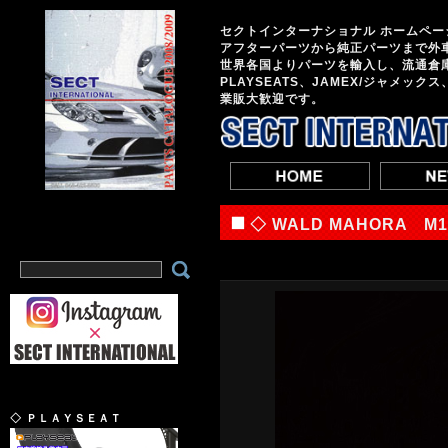
セクトインターナショナル ホームペー
アフターパーツから純正パーツまで外
世界各国よりパーツを輸入し、流通倉
PLAYSEATS、JAMEX/ジャメック
業販大歓迎です。
◇ WALD MAHORA M
◇ ＰＬＡＹＳＥＡＴ