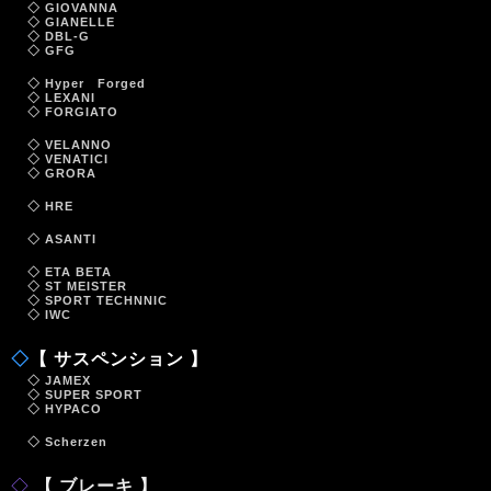
◇ GIOVANNA
◇ GIANELLE
◇ DBL-G
◇ GFG
◇ Hyper Forged
◇ LEXANI
◇ FORGIATO
◇ VELANNO
◇ VENATICI
◇ GRORA
◇ HRE
◇ ASANTI
◇ ETA BETA
◇ ST MEISTER
◇ SPORT TECHNNIC
◇ IWC
◇
【 サスペンション 】
◇ JAMEX
◇ SUPER SPORT
◇ HYPACO
◇ Scherzen
◇
【 ブレーキ 】