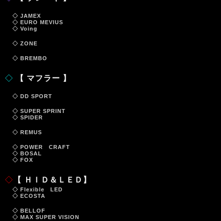
◇ JAMEX
◇ EURO MEVIUS
◇ Voing
◇ ZONE
◇ BREMBO
◇
【 マフラー 】
◇ DD SPORT
◇ SUPER SPRINT
◇ SPIDER
◇ REMUS
◇ POWER CRAFT
◇ BOSAL
◇ FOX
◇
【 ＨＩＤ＆ＬＥＤ】
◇ Flexible LED
◇ ECOSTA
◇ BELLOF
◇ MAX SUPER VISION