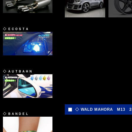
◇ ＥＣＯＳＴＡ
◇ ＡＵＴＢＡＨＮ
◇ WALD MAHORA M13 
◇ ＢＡＮＤＥＬ