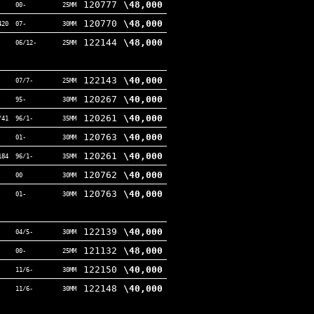
120777
\48,000
00-
25MM
120770
\48,000
420
07-
30MM
122144
\48,000
06/12-
25MM
122143
\40,000
07/7-
25MM
120267
\40,000
95-
30MM
120261
\40,000
/41
96/1-
35MM
120763
\40,000
01-
30MM
120261
\40,000
184
96/1-
35MM
120762
\40,000
00
30MM
120763
\40,000
01-
30MM
122139
\40,000
04/5-
30MM
121132
\48,000
00-
25MM
122150
\40,000
11/6-
30MM
122148
\40,000
11/6-
30MM