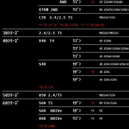
AWD
ﾜｺﾞﾝ
*6
SB 5254AW/5244AW
V70Ⅲ 2WD
ﾜｺﾞﾝ
BB 4164TW/420W/420W/
C70 2.4/2.5 T5
MB5244/5254
*4 除くﾚﾍﾞ付 *6 除くT5/R *7 ﾚﾍﾞ
付
/含むXC
30ｼﾘｰｽﾞ
2.4/2.5 T5
MB5244/MB5254
40ｼﾘｰｽﾞ
V40 T4
ﾜｺﾞﾝ
4B 4194W
ﾜｺﾞﾝ
4B 4204W/4184W/4204W
ﾜｺﾞﾝ
4B 4204W/4204W
S40
ｾﾀﾞﾝ
4B 4204/4184W/4204/4
ｾﾀﾞﾝ
*8
4B 4204
ｾﾀﾞﾝ
4B 4204/4204
*8
除
くT4
50ｼﾘｰｽﾞ
V50 2.4/T5
MB5244/5254
60ｼﾘｰｽﾞ
S60 T5
ｾﾀﾞﾝ
*9
RB 5234/5244
S60
DRIVe
ｾﾀﾞﾝ
*9
FB
V60
DRIVe
ﾜｺﾞﾝ
*9
FB
*9 除くAWD